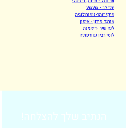
גל - שיווק דיגיטלי
 - VixVix
 זוהר-נומורולוגיה
ד מירון - אימון
שיר -דיאמנת
 רבין נטורפתיה
הנתיב שלך להצלחה!