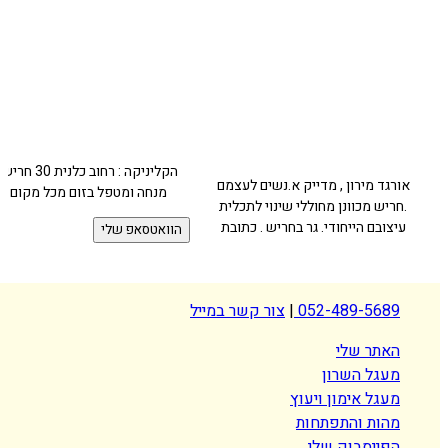
הקליניקה : רחוב כלנית 30 חריש .
מירון , מדייק א.נשים לעצמם
מנחה ומטפל בזום מכל מקום
מכוונן מחוללי שינוי לתכלית
 הייחודי. גר בחריש . כתובת
הוואטסאפ שלי
052-489-5
|
צור קשר במייל
ר שלי
 השרון
 אימון ויעוץ
ת והתפתחות
סבוק שלי