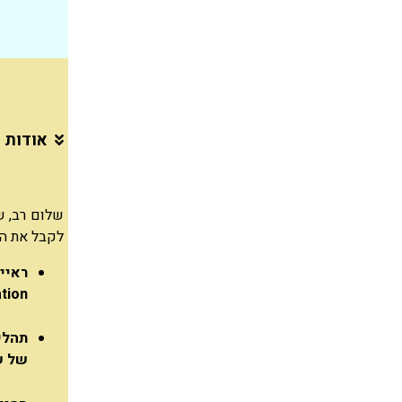
אודות 
שלום רב, ש
לקבל את הכ
tion.
תהלי
של ש