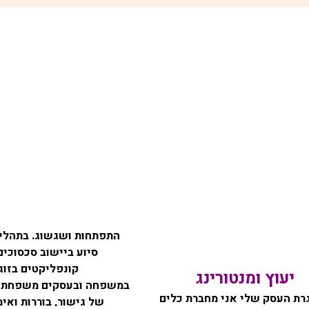
התפתחות ושגשוג. בתהליך
סיוע ב
יישוב סכסוכים
קונפליקטים
בזוג
יעוץ ומנטורינג
במשפחה
ובעסקים משפחתיי
רת העסק שלי אני מחברת כלים
של גישור, בוררות ואימ