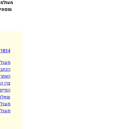
מעולמו
ומפתיע
-1834
מעגל 
הכתבו
האתר 
צרו ק
הפייס
שאלות
מעגל ט
מעגל 