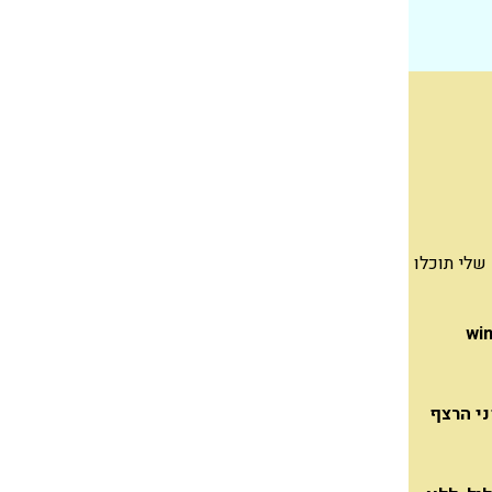
שלי תוכלו
 ומכוונת לפתרון שהוא win win
ני הרצף