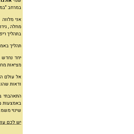
שמי
אולגה 
במרחב "במה
אני מלווה 
מחלה , גירו
בתהליך ריפ
תהליך באמצ
יחד נחדש כ
מציאות מחו
אל עולם הפ
ודאות שהוב
התאהבתי ב
באמצעות מ
שינוי משמע
יש לכם עוד