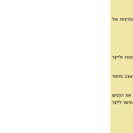
תפרצות של
וח ולייצר
עצב וחוסר
 את הנפש
שר לייצר