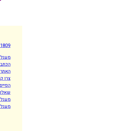
-1809
מעגל 
הכתבו
האתר 
צרו ק
הפייס
שאלות
מעגל ט
מעגל 