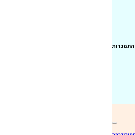
 התמכרות
פסיכודרמה
נעים להכיר - אולגה דאי