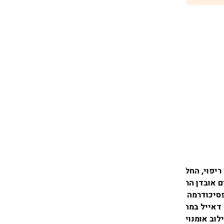
 ריפוי, החלמה
 אובדן הריון
סיכודרמה
 דאייל במה
וב אומנויות.‏