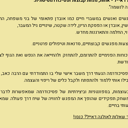
דאייל - אחות, מנחת קבוצות ופסיכודרמטיסתית.
 לנשמה".
נשים ואנשים במשברי חיים כמו אובדן פתאומי של בני משפחה, ה
שין, אובדן או הפסקת הריון, לידה שקטה, שינויים גיל המעבר,
וי, החלמה והתארגנות מחדש.
עות מפגשים קבוצתיים, סדנאות וטיפולים פרטניים.
וחות הפנימיים להתרומם, להתחזק ולהחייאה את הנפש ואת הגוף לצמ
דשת.
סיכודרמה הגעתי דרך משבר אישי שלי בו התמודדתי עם הרבה כאב, 
ילו אותי ללמוד ולהתפתח ולקבל כלים של ריפוי והעצמה.
עוצמות, בספונטניות וביצירתיות של פסיכודרמה שמאפשרות לדבר
שחק תפקידים שהופך את המפגש לחוויה של שיח דרך פעולה. שמאפ
ותי בחיים.
 שאלות לאולגה דאייל? כנסו!