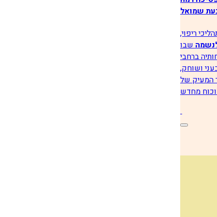
עת שמואל
גולשי הפורום פנו לאולגה וביקשו לקבל ממנה מידע עליה 
יכי ריפוי,
נשמה
שבו
ותיה ברחבי
עני ושוחק,
 המעיק של