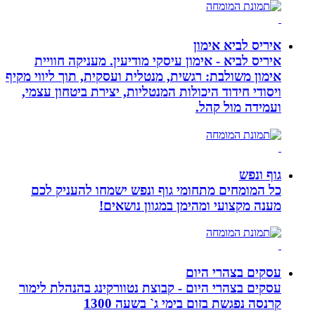
איריס לביא אימון
איריס לביא - אימון עיסקי מודיעין. מעניקה חוויית
אימון משולבת: רגשית, מנטלית ועסקית, תוך ליווי מקיף
ויסודי חידוד היכולות המנטליות, יצירת ביטחון עצמי,
ועמידה מול קהל.
גוף ונפש
כל המומחים מתחומי גוף ונפש ישמחו להעניק לכם
מענה מקצועי ומהימן במגוון נושאים!
עסקים בצהרי היום
עסקים בצהרי היום - קבוצת נטוורקינג בהנהלת לימור
קרנסה נפגשת בזום בימי ג` בשעה 1300