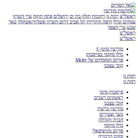
”צ
רמת גן
רחובות
חולון בת ים
ירושלים
פתח תקוה
ערי השרון
 ונדלן
חיפה והקריות
תל אביב
דרום השרון
אשדוד/אשקלון
באר
ערי הצפון
”צ
”צ
מודיעין סיטי- f
נדלן מקומי בפייסבוק
פורום המומחים של Mcity
קובי עצבני
ן
ן
פייסבוק סיטי
ראשונים רעבים
קובי עצבני
מודיעין ברשת
נוער וצעירים
חברה וקהילה
נדלן מקומי
פורום מוניציפאלי
זמזום הדבורה