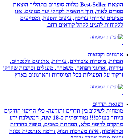
הוצאת Best-Seller מלווה סופרים בתהליך הוצאת
ספרים לאור, תוך התאמה לקהלי יעד מגוונים. אנו
מציעים שירותי עריכה, עיצוב והפצה, ומסייעים
ללקוחות להגיע לקהל קוראים רחב.
ארגונים וקבוצות
חברות, מוסדות ציבוריים, עיריות, ארגונים וולנטרים,
עיריות, ארגוני רפואה, משטרה. מעגלים וכתבות שיזרקו
זרקור על הפעילות בכל המוסדות והארגונים בארץ
רפואת תדרים
מומחית לשילוב בין תדרים ותודעה- כלי הריפוי החזקים
ביותר בעולם!!! נטורופתית כ-18 שנה, המשלבת ידע
מתקדם לריפוי מלא, הפחתת כאבים, טיפול בחרדות
וטראומות, איזון מערכות הגוף, זרימה אנרגטית נכונה
וחיים מתוך ”תדר גבוה”.