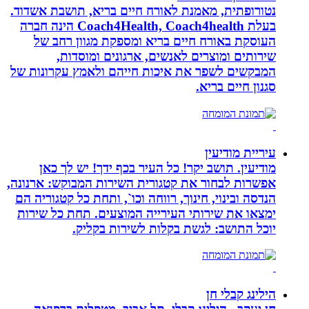
נטורופתית, מאמנת לאורח חיים בריא, תושבת אשדוד.
בעלת Coach4Health, Coach4health הינה חברה
העוסקת באורח חיים בריא ומספקת מגוון רחב של
שירותים ומוצרים לאנשים, ארגונים ומוסדות,
המבקשים לשפר את איכות חייהם ולאמץ עקרונות של
סגנון חיים בריא.
עיריית מודיעין
מודיעין. תושב יקר! כל העיר בכף ידך! יש לך כאן
אפשרות לבחור את קטגורית השירות המבוקש: ארנונה,
הנדסה ובינוי, חינוך, רווחה וכו`, ותחת כל קטגוריה הם
ימצאו את שירותי העירייה המוצעים. תחת כל שירות
יוכל התושב: לגשת בקלות לשירות בקליק.
הילינג קבלי חן