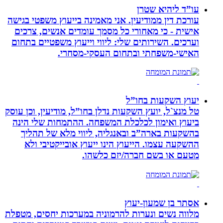
עו”ד ליהיא שטרן
עורכת דין ממודיעין. אני מאמינה בייעוץ משפטי בגישה
אישית - כי מאחורי כל מסמך עומדים אנשים, צרכים
וערכים. השירותים שלי: ליווי וייעוץ משפטיים בתחום
האישי-משפחתי ובתחום העסקי-מסחרי.
יעוץ השקעות בחו”ל
טל מנצ`ל, יועץ השקעות נדלן בחו”ל, מודיעין, וכן עוסק
ביעוץ ואימון לכלכלת המשפחה. ההתמחות שלי הינה
בהשקעות בארה”ב ובאנגליה, ליווי מלא של תהליך
ההשקעה עצמו. הייעוץ הינו ייעוץ אובייקטיבי ולא
מטעם או בשם חברה/יזם כלשהו.
אסתר בן שמעון-יעוץ
מלווה נשים ונערות להרמוניה במערכות יחסים, מטפלת