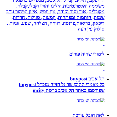
חן יעקב,, הילינג קבלי, תל אביב, מטפלים ברפואה
משלימה ואלטרנטיבית.הילינג יהודי וקבלי,קבלה,
מקובלים, אור וסוד הזוהר, גוף ונפש, איזון וטיהור ע”ב
שמות, חותמות ומפתחות, קמעות, סגולות, חרדות,
דיכאון, בריאות,פרנסה, רווחה, הצלחה, שפע, זוגיות ,
סילוק עין רעה
לימודי שחיה פורום
תל אביב buypost
כל מאמרי התוכן שך גל חזיזה מנכ”ל buypost
שפורסמו באתר תל אביב ברשת mcity
לאה חובל עורכת