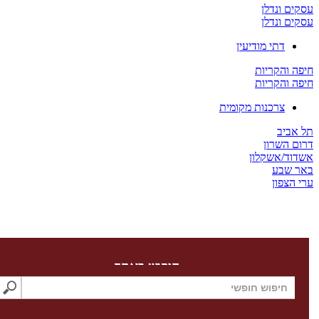
 ונדלן
 ונדלן
דתי מודיעין
והקריות
והקריות
צרכנות מקומית
ביב
השרון
ד/אשקלון
שבע
צפון
חיפוש באתר