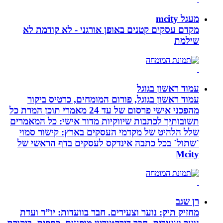
מעגל mcity
מקדם עסקים קטנים באופן אורגני - לא קודמת לא
שילמת
עמוד ראשון בגוגל
עמוד ראשון בגוגל, פורום המומחים, כרטיס ביקור
מהפכני אישי פרסום של עד 24 מאמרי תוכן המרת כל
תשובותיך לכתבות שיווקיות מדור אישי: כל המאמרים
שלל הלהיט של מקדמי העסקים בארץ: קישור סמוי
`שתול` בכל כתבה אינדקס לעסקים בדף הראשי של
Mcity
רן שגב
מחזיק תיק: נוער וצעירים. חבר בוועדות: יו”ר ועדת