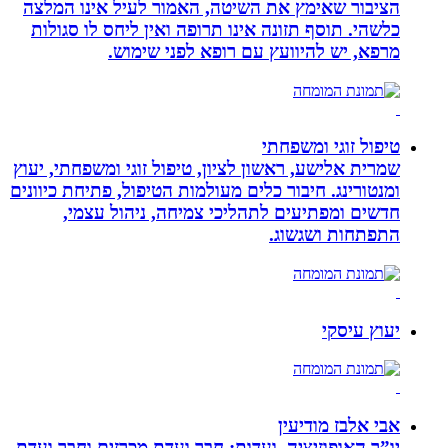
הציבור שאימץ את השיטה, האמור לעיל אינו המלצה
כלשהי. תוסף תזונה אינו תרופה ואין ליחס לו סגולות
מרפא, יש להיוועץ עם רופא לפני שימוש.
טיפול זוגי ומשפחתי
שמרית אלישע, ראשון לציון, טיפול זוגי ומשפחתי, יעוץ
ומנטורינג. חיבור כלים מעולמות הטיפול, פתיחת כיוונים
חדשים ומפתיעים לתהליכי צמיחה, ניהול עצמי,
התפתחות ושגשוג.
יעוץ עיסקי
אבי אלבז מודיעין
יו”ר האופוזיציה, ועדות: חבר ועדת מכרזים וחבר ועדת