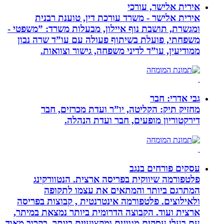
אירית אלישר, עורכי
אירית אלישר - משרד עורכת דין, טוענת רבנית
ומגשרת, תושבת נוף איילון, מבעלות משרד: ”משפטי -
משפחתי, פועלת בשיתוף פעולה עם עו”ד שרה נבון
ממודיעין, עו”ד לדיני משפחה, גישור וצוואות.
גבי אדרי: חבר
מחזיק תיק: הקליטה, יו”ר ועדת מכרזים, חבר
דירקטוריון מופעים, חבר ועדת הנהלה.
עסקים פורחים בנגב
פלטפורמה שיווקית בפריסה ארצית. הנטוורקינג
המתרגם ביותר והמתאים את עצמו לתקופה
ולאילוצים. פלטפורמה אינטרנטית , קבוצות בפריסה
ארצית ועוד. הקבוצה הדרומית ביותר נמצאת במיתר,
עם בעלי עסקים מגוונים ומקצועיים ביותר. בקרוב מאוד