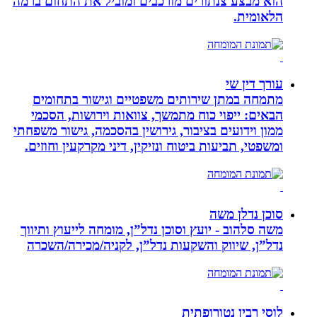
הוא מבצע צנתורים מורכבים ומוביל את התחום ברמה
הלאומית.
עורך דין שי
מתמחה במתן שירותים משפטיים וגישור בתחומים
הבאים: ייפוי כוח מתמשך, צוואות וירושות, הסכמי
ממון וידועים בציבור, גירושין בהסכמה, גישור משפחתי
ומשפטי, תביעות ביטוח ונזיקין, דיני מקרקעין וחוזים.
סוכן נדלן משה
משה סלהוב - יועץ וסוכן נדל”ן, מומחה לייעוץ ותיווך
נדל”ן, שיווק והשקעות נדל”ן, לקניה/מכירה/השכרה
לוסי רבין נטורופתית