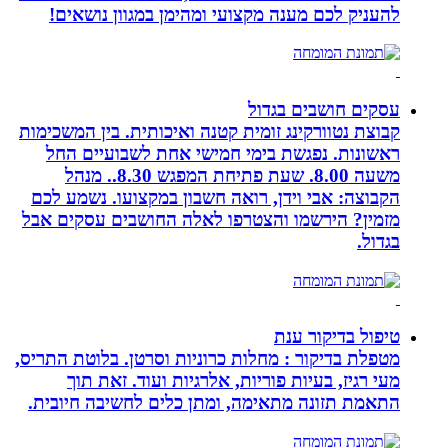
להעניק לכם מענה מקצועי ומהימן במגוון נושאים!
עסקים חושבים בגדול
קבוצת נטוורקינג זומית קטנה ואיכותית. בין המשכימות
ראשונות. נפגשת בימי חמישי אחת לשבועיים החל
משעה 8.00. שעת פתיחת המפגש 8.30.. מנהל
הקבוצה: אבי וידן, רואה חשבון במקצועו. נשמע לכם
מזמין? הירשמו והצטרפו לאלה החושבים עסקים אבל
בגדול.
טיפול בדיקור ענת
מטפלת בדיקור : מחלות כרוניות וסרטן. בלוטת התריס,
מעי רגיז, בעיות פוריות, אלרגיות ועוד. זאת תוך
התאמת תזונה מתאימה, ומתן כלים לחשיבה חיובית.