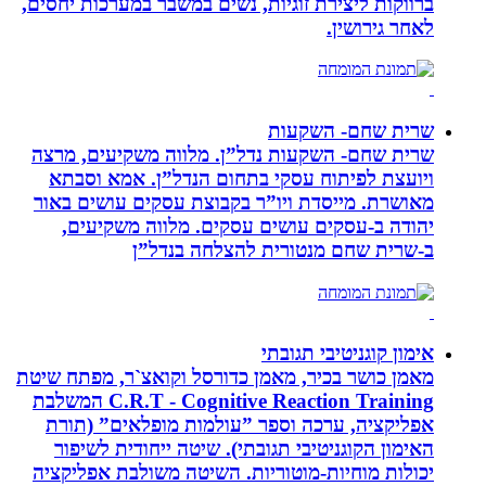
ברווקות ליצירת זוגיות, נשים במשבר במערכות יחסים,
לאחר גירושין.
שרית שחם- השקעות
שרית שחם- השקעות נדל”ן. מלווה משקיעים, מרצה
ויועצת לפיתוח עסקי בתחום הנדל”ן. אמא וסבתא
מאושרת. ‏מייסדת ויו”ר בקבוצת עסקים עושים באור
יהודה‏ ב-‏עסקים עושים עסקים‏. ‏מלווה משקיעים,
ב-‏שרית שחם מנטורית להצלחה בנדל”ן‏
אימון קוגניטיבי תגובתי
מאמן כושר בכיר, מאמן כדורסל וקואצ`ר, מפתח שיטת
C.R.T - Cognitive Reaction Training המשלבת
אפליקציה, ערכה וספר ”עולמות מופלאים” (תורת
האימון הקוגניטיבי תגובתי). שיטה ייחודית לשיפור
יכולות מוחיות-מוטוריות. השיטה משולבת אפליקציה