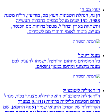
יעוץ מס חן
חן נוי, הנהלת חשבונות ויעוץ מס, מודיעין, רו”ח משנת
1988. כ15 שנים מנהל כספים בחברות תעשייה
ותשתיות בארץ ובחו”ל. מטפל בדוחות מס הכנסה,
מע”מ, ביטוח לאומי והחזרי מס לשכירים.
מעגל דיגיטל
כל המומחים מתחום הדיגיטל, ישמחו להעניק לכם
מענה מקצועי ומהימן במגוון נושאים!
ד”ר איליה ליטובצ`יק
ד”ר איליה ליטובצ`יק הוא קרדיולוג מצנתר בכיר, מנהל
תחום חסימות כליליות כרוניות (CTO) במערך
הקרדיולוגי של המרכז הרפואי שמיר (אסף הרופא), שם