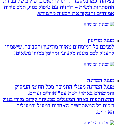
בצלחת, כמו במסעדה, דינו להתאכזב. שילוב של עבודת
התפתחות רגשית – רוחנית עם טיפול בגוף, תניב פירות
אמיתיים ותעקור את הבעיה מהשורש.
מעגל מודיעין
לפניכם כל המומחים מאזור מודיעין והסביבה, שישמחו
להעניק לכם מענה מקצועי ומהימן במגוון נושאים!
מעגל המדינה
מעגל המדינה מעגלי התמיכה מכל תחומי העיסוק
והמומחים באתרי רשת עפ”יאזורים וערים.
ההשתתפות באחד המעגלים מבטיחה קידום מזורז בגגול
בזכות כל המשתתפים האחרים במעגל ובמעגלים
האחרים.