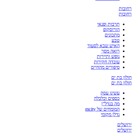
ת
ת
תרבות ופנאי
הורוסקופ
מתכונים
טבע
האיש שבא לסעוד
רואה מסך
נופש ותיירות
עובדה חקירות
סיפורים מהחיים
 בת ים
 בת ים
עשינו עסק
כספים וכלכלה
מה בנדל”ן
המומחים של mcity
נדלן מקומי
ים
ים