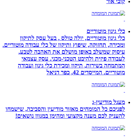
קובי אור
כלי גינון מוטוריים
כלי גינון מוטוריים, יולה טולס , בעל עסק לתיקון
ומכירה, תחזוקה, שיפוץ ותיקון של כלי עבודה מוטוריים.
עיסוק שמשלב באופן מושלם את האהבה לטבע,
לעבודה פיזית ולהיבט הטכני-מכני. עסק עצמאי
המתמחה בשירות, תיקון ומכירת כלי גינון ועבודה
מוטוריים. המייסדים 42, כפר דניאל
מעגל מודיעין-ג
לפניכם כל המומחים מאזור מודיעין והסביבה, שישמחו
להעניק לכם מענה מקצועי ומהימן במגוון נושאים!