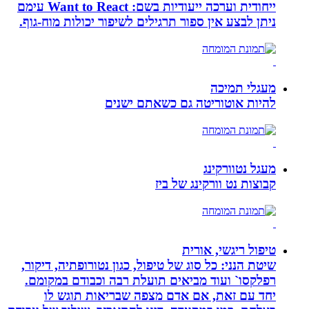
ייחודית וערכה ייעודיות בשם: Want to React עימם
ניתן לבצע אין ספור תרגילים לשיפור יכולות מוח-גוף.
מעגלי תמיכה
להיות אוטוריטה גם כשאתם ישנים
מעגל נטוורקינג
קבוצות נט וורקינג של ביז
טיפול ריגשי, אורית
שיטת הנני: כל סוג של טיפול, כגון נטורופתיה, דיקור,
רפלקסו` ועוד מביאים תועלת רבה וכבודם במקומם.
יחד עם זאת, אם אדם מצפה שבריאות תוגש לו