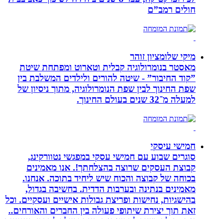
חולים רמב”ם
מיקי שלומציון זוהר
מאסטר בנומרולוגיה קבלית וטארוט ומפתחת שיטת
”קוד החיבור” - שיטה להורים ולילדים המשלבת בין
שפת החינוך לבין שפת הנומרולוגיה, מתוך ניסיון של
למעלה מ־32 שנים בעולם החינוך.
חמישי עיסקי
סוגרים שבוע עם חמישי עסקי במפגשי נטוורקינג,
קבוצת העסקים שרוצה בהצלחתך!. אנו מאמינים
בכוחה של קבוצה והכוח שיש ליחיד בתוכה. אנחנו.
מאמינים בנתינה ובערבות הדדית. בחשיבה בגדול,
בהישגיות, נחישות ופריצת גבולות אישיים ועסקיים. וכל
זאת תוך יצירת שיתופי פעולה בין החברים והאורחים..