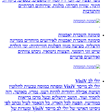
נוער וצעירים, חבר דירקטוריון מופעים, כספים, ביקורת,
חינוך, שוויון חברתי, מלגות, שירותים חברתיים
והתנדבות
סימונה השכרת יאכטות
סימונה השכרת יאכטות לאירועים מיוחדים ממרינה
הרצליה, מציעה מגוון הפלגות חווייתיות: ימי הולדת,
שייט זוגי רומנטי, הצעות נישואין, גיבוש צוותים
ואירועים פרטיים
יולי לב VixiV
יולי לב מייסד VixiV ומפתח כמוסה טבעית לחלוטין
ושיטת אכילה ייחודית להיות רענן, נמרץ, מאושר, רזה
לתמיד ועוד. תושב ירושלים ובעל מרכז בריאות
במודיעין, הפצה לכל הארץ. כל הנאמר לעיל נכתב לפי
ניסיונו האישי של יולי לב מייסד VixiV ומעדות של